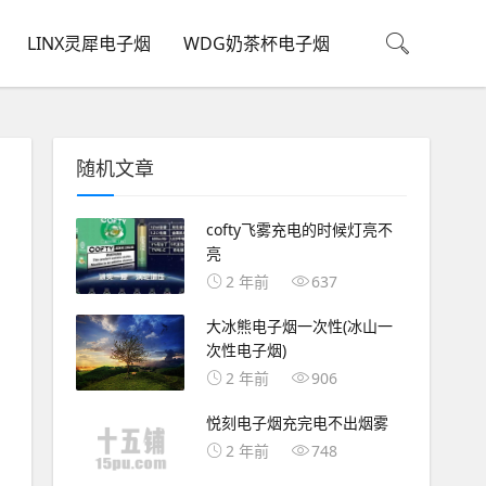
LINX灵犀电子烟
WDG奶茶杯电子烟
随机文章
cofty飞雾充电的时候灯亮不
亮
2 年前
637
大冰熊电子烟一次性(冰山一
次性电子烟)
2 年前
906
悦刻电子烟充完电不出烟雾
2 年前
748