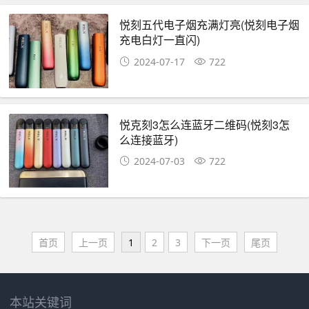
悦刻五代电子烟充满灯亮(悦刻电子烟
充电白灯一直闪)
2024-07-17
722
悦克刻3怎么连蓝牙二维码(悦刻3怎
么连接蓝牙)
2024-07-03
722
首页
上一页
1
2
3
下一页
尾页
本站关键词