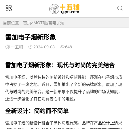
当前位置：
首页
>
MOTI魔笛电子烟
雪加电子烟新形象
十五铺
2024-09-08
648
雪加电子烟新形象：现代与时尚的完美结合
雪加电子烟，以其独特的创新设计和卓越性能，逐渐在电子烟市场
中占据了一席之地。近日，雪加推出了全新的品牌形象，展现了现
代与时尚的完美结合。这一新形象不仅提升了品牌的市场认知度，
还进一步强化了其在消费者心中的地位。
全新设计：简约而不简单
雪加电子烟的新设计融合了简约与现代感。品牌在产品设计上追求