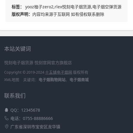
标签：
yooz柚子zero2,rlex悦刻电子烟货源,电子烟空弹货源
版权声明：
内容均来源于互联网 如有侵权联系删除
本站关键词
悦刻电子烟货源
悦刻官网官方旗舰店
Copyright © 2019-2024
十五铺电子烟网
版权所有
XML地图
关键词：
电子烟购物网站
、
电子烟商城
联系我们
QQ：12345678
电话：0755-88886666
广东省深圳市宝安区龙华镇